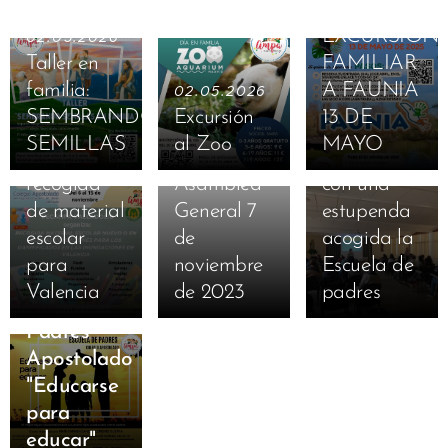
09.04.2025
EXCURSION
02.05.2026
Taller en
FAMILIAR
familia:
A FAUNIA
02.05.2026
16.11.2024
SEMBRANDO
Excursión
13 DE
Campaña
05.11.2023
20.03.2023
SEMILLAS
al Zoo
MAYO
de
Convocatoria
Finaliza
recogida
Asamblea
con una
de material
General 7
estupenda
escolar
de
acogida la
para
noviembre
Escuela de
13.01.2023
Valencia
de 2023
padres
Escuela de
Padres
Apostolado
"Educarse
para
educar"