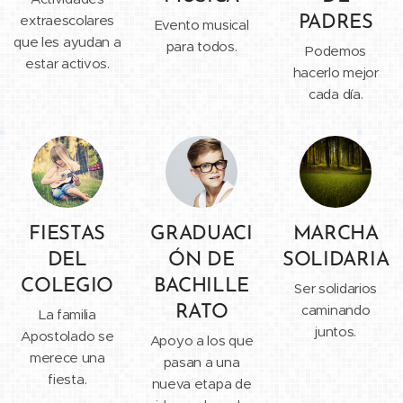
extraescolares
PADRES
Evento musical
que les ayudan a
para todos.
Podemos
estar activos.
hacerlo mejor
cada día.
FIESTAS
GRADUACI
MARCHA
DEL
ÓN DE
SOLIDARIA
COLEGIO
BACHILLE
Ser solidarios
caminando
RATO
La familia
juntos.
Apostolado se
Apoyo a los que
merece una
pasan a una
fiesta.
nueva etapa de