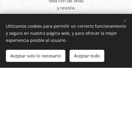
vida con las orlas
y revista.
Utilizamos cookies para permitir un correcto funcionamiento
y seguro en nuestra página web, y para ofrecer la mejor
experiencia posible al usuario.
NAVIDAD
PARA LOS
RECOGIDA
Aceptar solo lo necesario
Aceptar todo
Comenzar
¡Crea tu página web gratis!
ANTIGUOS
DE
Despertando
nuestro espíritu
ALUMNOS
JUGUETES
navideño con el
Esta sigue
Campaña "Comp
concurso para
siendo vuestra
arte tu
diseñar la tarjeta,
casa.
ilusión" de
visita de los
FECAMPA.
Carteros Reales
y la Eucarística
de Navidad.